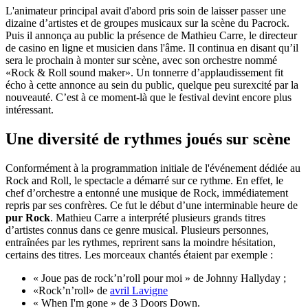
L'animateur principal avait d'abord pris soin de laisser passer une
dizaine d’artistes et de groupes musicaux sur la scène du Pacrock.
Puis il annonça au public la présence de Mathieu Carre, le directeur
de casino en ligne et musicien dans l'âme. Il continua en disant qu’il
sera le prochain à monter sur scène, avec son orchestre nommé
«Rock & Roll sound maker». Un tonnerre d’applaudissement fit
écho à cette annonce au sein du public, quelque peu surexcité par la
nouveauté. C’est à ce moment-là que le festival devint encore plus
intéressant.
Une diversité de rythmes joués sur scène
Conformément à la programmation initiale de l'événement dédiée au
Rock and Roll, le spectacle a démarré sur ce rythme. En effet, le
chef d’orchestre a entonné une musique de Rock, immédiatement
repris par ses confrères. Ce fut le début d’une interminable heure de
pur
Rock
. Mathieu Carre a interprété plusieurs grands titres
d’artistes connus dans ce genre musical. Plusieurs personnes,
entraînées par les rythmes, reprirent sans la moindre hésitation,
certains des titres. Les morceaux chantés étaient par exemple :
« Joue pas de rock’n’roll pour moi » de Johnny Hallyday ;
«Rock’n’roll» de
avril Lavigne
« When I'm gone » de 3 Doors Down.